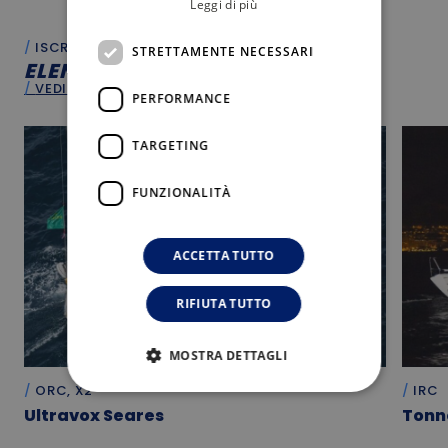
Leggi di più
ISCRITTI
STRETTAMENTE NECESSARI
ELENCO
ISCRITTI
VEDI TUTTO
PERFORMANCE
TARGETING
FUNZIONALITÀ
ACCETTA TUTTO
RIFIUTA TUTTO
MOSTRA DETTAGLI
ORC, X2
IRC
Ultravox Seares
Tonn