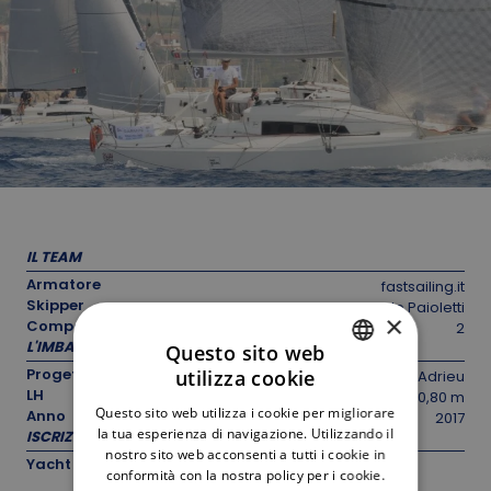
IL TEAM
Armatore
fastsailing.it
Skipper
Davide Paioletti
×
Componenti equipaggio
2
L'IMBARCAZIONE
Questo sito web
Progettista
utilizza cookie
D. Adrieu
ITALIAN
LH
10,80 m
Questo sito web utilizza i cookie per migliorare
Anno
2017
ENGLISH
la tua esperienza di navigazione. Utilizzando il
ISCRIZIONE
nostro sito web acconsenti a tutti i cookie in
Yacht
conformità con la nostra policy per i cookie.