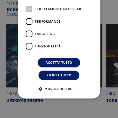
ISCRITTI
ELENCO
ISCRITTI
STRETTAMENTE NECESSARI
VEDI TUTTO
PERFORMANCE
TARGETING
FUNZIONALITÀ
ACCETTA TUTTO
RIFIUTA TUTTO
MOSTRA DETTAGLI
ORC, X2
IRC
Ultravox Seares
Tonn