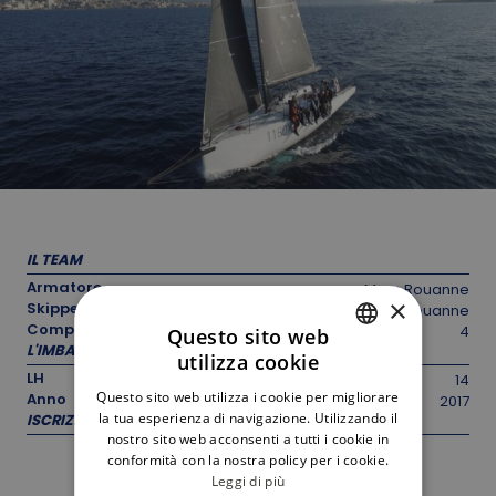
IL TEAM
Armatore
Marc Rouanne
×
Skipper
Marc Rouanne
Componenti equipaggio
4
Questo sito web
L'IMBARCAZIONE
utilizza cookie
ITALIAN
LH
14
Questo sito web utilizza i cookie per migliorare
Anno
2017
ENGLISH
la tua esperienza di navigazione. Utilizzando il
ISCRIZIONE
nostro sito web acconsenti a tutti i cookie in
conformità con la nostra policy per i cookie.
Leggi di più