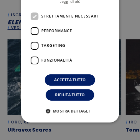
Leggi di più
ISCRITTI
STRETTAMENTE NECESSARI
ELENCO
ISCRITTI
VEDI TUTTO
PERFORMANCE
TARGETING
FUNZIONALITÀ
ACCETTA TUTTO
RIFIUTA TUTTO
MOSTRA DETTAGLI
ORC, X2
IRC
Ultravox Seares
Tonn