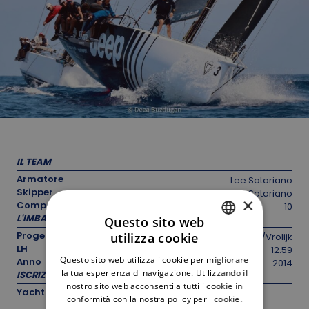
IL TEAM
Armatore
Lee Satariano
Skipper
Lee Satariano
×
Componenti equipaggio
10
L'IMBARCAZIONE
Questo sito web
Progettista
utilizza cookie
Judel/Vrolijk
ITALIAN
LH
12.59
Questo sito web utilizza i cookie per migliorare
Anno
2014
ENGLISH
la tua esperienza di navigazione. Utilizzando il
ISCRIZIONE
nostro sito web acconsenti a tutti i cookie in
Yacht
conformità con la nostra policy per i cookie.