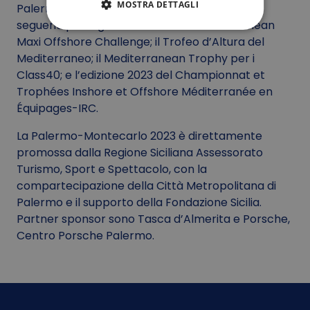
MOSTRA DETTAGLI
Palermo-Montecarlo fanno anche parte dei
seguenti prestigiosi circuiti: l’IMA Mediterranean
Maxi Offshore Challenge; il Trofeo d’Altura del
Mediterraneo; il Mediterranean Trophy per i
Class40; e l’edizione 2023 del Championnat et
Trophées Inshore et Offshore Méditerranée en
Équipages-IRC.
La Palermo-Montecarlo 2023 è direttamente
promossa dalla Regione Siciliana Assessorato
Turismo, Sport e Spettacolo, con la
compartecipazione della Città Metropolitana di
Palermo e il supporto della Fondazione Sicilia.
Partner sponsor sono Tasca d’Almerita e Porsche,
Centro Porsche Palermo.