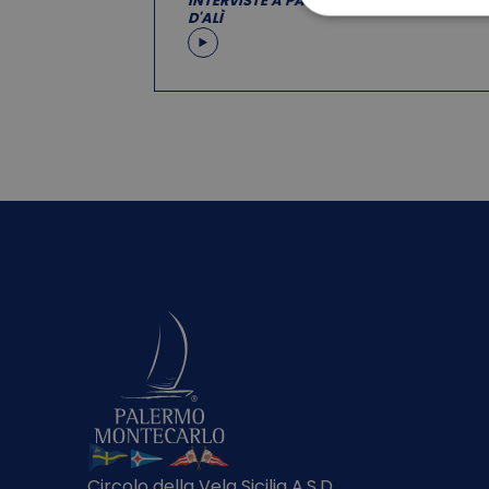
INTERVISTE A PALERMO: KUKA 3 PIETRO
D'ALÌ
Circolo della Vela Sicilia A.S.D.