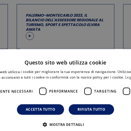
PALERMO-MONTECARLO 2023, IL
BILANCIO DELL'ASSESSORE REGIONALE AL
TURISMO, SPORT E SPETTACOLO ELVIRA
AMATA
Questo sito web utilizza cookie
web utilizza i cookie per migliorare la tua esperienza di navigazione. Utilizza
 acconsenti a tutti i cookie in conformità con la nostra policy per i cookie.
Leg
INTERVISTE A PALERMO: SU CANTU E SU
ENTU
ENTE NECESSARI
PERFORMANCE
TARGETING
ACCETTA TUTTO
RIFIUTA TUTTO
MOSTRA DETTAGLI