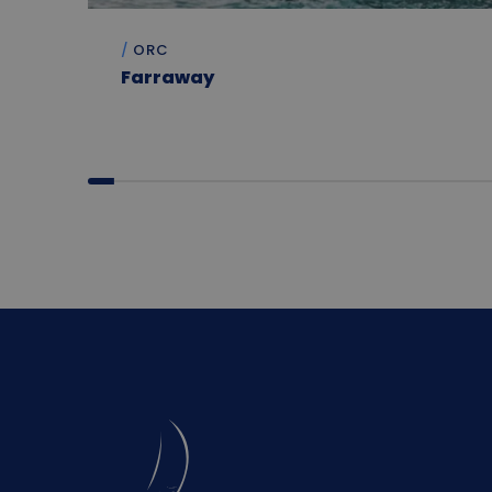
ORC
Farraway