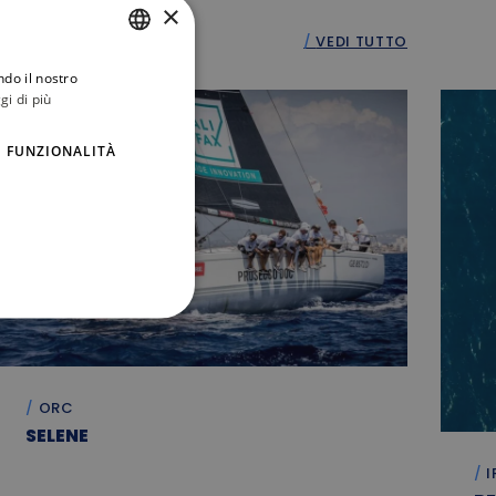
×
VEDI TUTTO
ndo il nostro
ITALIAN
gi di più
ENGLISH
FUNZIONALITÀ
ORC
SELENE
I