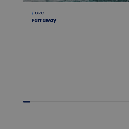
ORC
Farraway