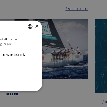
VEDI TUTTO
×
ndo il nostro
ITALIAN
gi di più
ENGLISH
FUNZIONALITÀ
ORC
SELENE
I