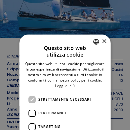
×
Questo sito web
utilizza cookie
IL TEAM
ITALIAN
Armatore
Questo sito web utilizza i cookie per migliorare
Andrea Casini
ENGLISH
Skipper
la tua esperienza di navigazione. Utilizzando il
Andrea Casini
Nazionalità
nostro sito web acconsenti a tutti i cookie in
ITA
Componenti equipaggio
conformità con la nostra policy per i cookie.
10
L'IMBARCAZIONE
Leggi di più
Modello
COMET 45S RACE
Progettista
A. VALLICELLI
STRETTAMENTE NECESSARI
LH
13,70
Anno
2009
PERFORMANCE
ISCRIZIONE
ORC International, IRC
Yacht
TARGETING