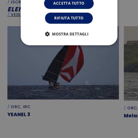
ISCRITTI
ACCETTA TUTTO
ELENCO
ISCRITTI
VEDI TUTTO
RIFIUTA TUTTO
MOSTRA DETTAGLI
ORC, IRC
ORC,
YEANEL 3
Mela