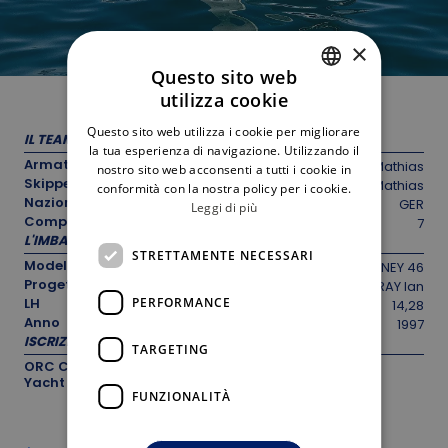
×
Questo sito web
utilizza cookie
ITALIAN
Questo sito web utilizza i cookie per migliorare
IL TEAM
ENGLISH
la tua esperienza di navigazione. Utilizzando il
Armatore
WARNS Mathias
nostro sito web acconsenti a tutti i cookie in
Skipper
WARNS Mathias
conformità con la nostra policy per i cookie.
Nazionalità
GER
Leggi di più
Componenti equipaggio
7
L'IMBARCAZIONE
STRETTAMENTE NECESSARI
Modello
SYDNEY 46
Progettista
MURRAY Ian
PERFORMANCE
LH
14,28
Anno
1997
ISCRIZIONE
TARGETING
ORC Club
Yacht
FUNZIONALITÀ