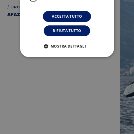
ORC, IRC
AFAZIK IMPULSE (NEOJIVARO)
ACCETTA TUTTO
RIFIUTA TUTTO
MOSTRA DETTAGLI