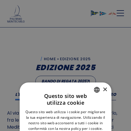
HOME
»
EDIZIONE 2025
EDIZIONE 2025
BANDO DI REGATA 2025
×
L'EDIZIONE
ELENCO ISCRITTI
GALLERY
VIDEO
Questo sito web
utilizza cookie
ITALIAN
Questo sito web utilizza i cookie per migliorare
Al via la 20^ edizione della Palermo-Montecarlo,
ENGLISH
la tua esperienza di navigazione. Utilizzando il
fra le più rinomate regate d’oltremare del Mar
nostro sito web acconsenti a tutti i cookie in
Mediterraneo, che fa parte di numerosi circuiti
conformità con la nostra policy per i cookie.